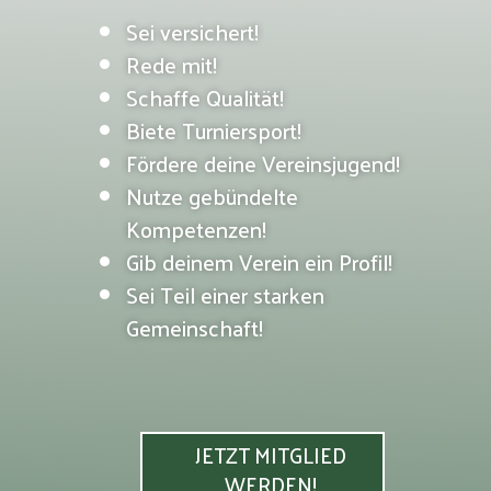
Sei versichert!
Rede mit!
Schaffe Qualität!
Biete Turniersport!
Fördere deine Vereinsjugend!
Nutze gebündelte
Kompetenzen!
Gib deinem Verein ein Profil!
Sei Teil einer starken
Gemeinschaft!
JETZT MITGLIED
WERDEN!