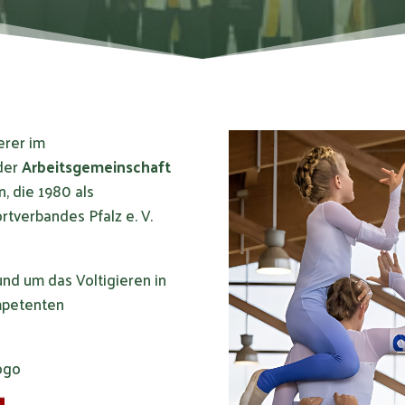
erer im
der
Arbeitsgemeinschaft
n, die 1980 als
tverbandes Pfalz e. V.
nd um das Voltigieren in
ompetenten
ogo