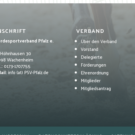
NSCHRIFT
VERBAND
erdesportverband Pfalz e.
Über den Verband
Vorstand
 Höhnhausen 30
Delegierte
098 Wachenheim
Förderungen
.:
0173-1707755
ail:
info (at) PSV-Pfalz.de
Ehrenordnung
Mitglieder
Mitgliedsantrag