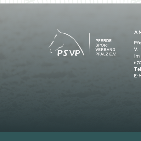
A
Pf
V.
Im
67
Tel
E-M