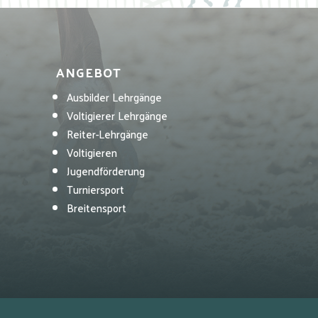
ANGEBOT
Ausbilder Lehrgänge
Voltigierer Lehrgänge
Reiter-Lehrgänge
Voltigieren
Jugendförderung
Turniersport
Breitensport